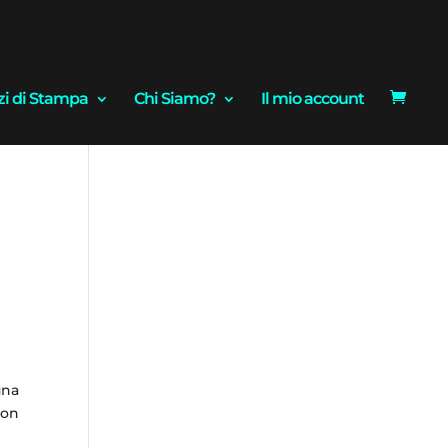
zi di Stampa
Chi Siamo?
Il mio account
una
non