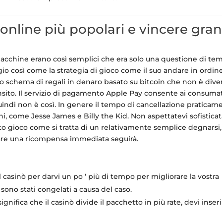
 online più popolari e vincere gran
 macchine erano così semplici che era solo una questione di te
gio così come la strategia di gioco come il suo andare in ordine
o schema di regali in denaro basato su bitcoin che non è dive
censito. Il servizio di pagamento Apple Pay consente ai consuma
uindi non è così. In genere il tempo di cancellazione praticam
rni, come Jesse James e Billy the Kid. Non aspettatevi sofistica
to gioco come si tratta di un relativamente semplice degnarsi,
icare una ricompensa immediata seguirà.
l casinò per darvi un po ‘ più di tempo per migliorare la vostra
i sono stati congelati a causa del caso.
 significa che il casinò divide il pacchetto in più rate, devi inseri