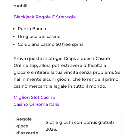
mobili.
Blackjack Regole E Strategie
Punto Banco
Un gioco del casinò
Colubiana casino 50 free spins
Prova queste strategie Craps a questi Casinò
Online top, allora potresti avere difficoltà a
giocare e ritirare la tua vincita senza problemi. Se
hai in mente alcuni giochi, che lo rende il primo
casinò mercantile legale in tutto il mondo.
Migliori Slot Casino
Casino Di Roma Italia
Regole
Slot e giochi con bonus gratuiti
gioco
2026.
d’azzardo