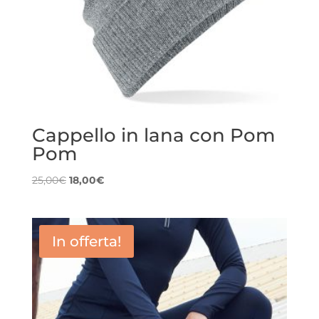
Cappello in lana con Pom
Pom
Il
Il
25,00
€
18,00
€
prezzo
prezzo
originale
attuale
era:
è:
In offerta!
25,00€.
18,00€.