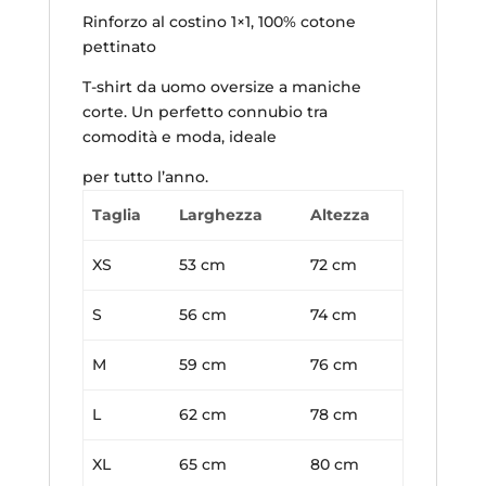
Rinforzo al costino 1×1, 100% cotone
pettinato
T-shirt da uomo oversize a maniche
corte. Un perfetto connubio tra
comodità e moda, ideale
per tutto l’anno.
Taglia
Larghezza
Altezza
XS
53 cm
72 cm
S
56 cm
74 cm
M
59 cm
76 cm
L
62 cm
78 cm
XL
65 cm
80 cm