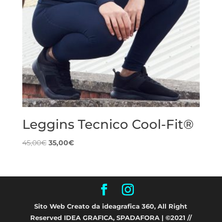
Leggins Tecnico Cool-Fit®
Il
Il
45,00
€
35,00
€
prezzo
prezzo
originale
attuale
era:
è:
45,00€.
35,00€.
Sito Web Creato da ideagrafica 360, All Right
Reserved IDEA GRAFICA, SPADAFORA | ©2021 //