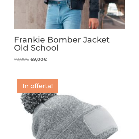
Frankie Bomber Jacket
Old School
Il
Il
79,00
€
69,00
€
prezzo
prezzo
originale
attuale
era:
è:
In offerta!
79,00€.
69,00€.